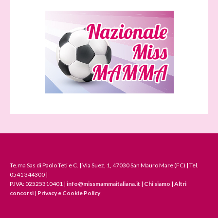
Te.ma Sas di Paolo Teti e C. | Via Suez, 1, 47030 San Mauro Mare (FC) | Tel.
0541 344300 |
P.IVA: 02525310401 |
info@missmammaitaliana.it
|
Chi siamo
|
Altri
concorsi
|
Privacy e Cookie Policy