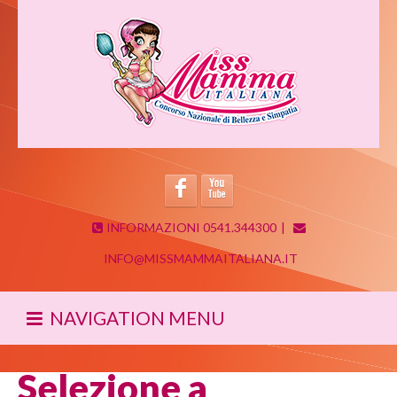
INFORMAZIONI 0541.344300
|
INFO@MISSMAMMAITALIANA.IT
NAVIGATION MENU
Selezione a