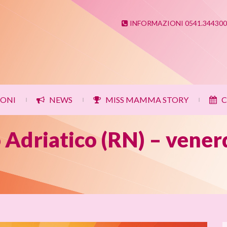
INFORMAZIONI 0541.344300
IONI
NEWS
MISS MAMMA STORY
C
|
|
|
 Adriatico (RN) – vener