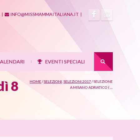
|
INFO@MISSMAMMAITALIANA.IT
|
ALENDARI
EVENTI SPECIALI
|
dì 8
HOME
/
SELEZIONI
,
SELEZIONI 2017
/
SELEZIONE
A MISANO ADRIATICO ( ...