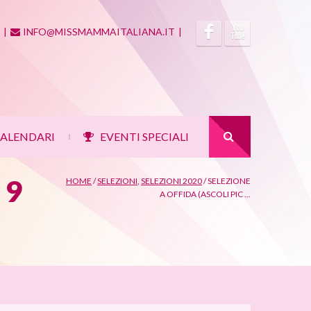
|
INFO@MISSMAMMAITALIANA.IT
|
ALENDARI
EVENTI SPECIALI
|
 9
HOME
/
SELEZIONI
,
SELEZIONI 2020
/
SELEZIONE
A OFFIDA (ASCOLI PIC ...